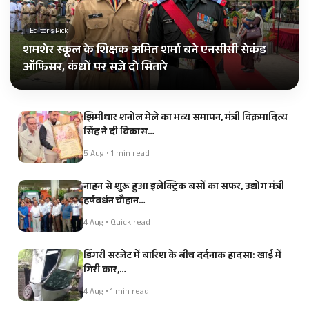
Editor's Pick
शमशेर स्कूल के शिक्षक अमित शर्मा बने एनसीसी सेकंड
ऑफिसर, कंधों पर सजे दो सितारे
झिमीधार शनोल मेले का भव्य समापन, मंत्री विक्रमादित्य
सिंह ने दी विकास…
5 Aug • 1 min read
नाहन से शुरू हुआ इलेक्ट्रिक बसों का सफर, उद्योग मंत्री
हर्षवर्धन चौहान…
4 Aug • Quick read
डिंगरी सरजेट में बारिश के बीच दर्दनाक हादसा: खाई में
गिरी कार,…
4 Aug • 1 min read