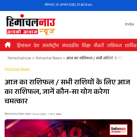
Skip
सोमवार, 10 अगस्त 2026 | 10:44:15 am
to
content
India
हिमांचल
देश
अंतर्राष्ट्रीय
संपादकीय
शिक्षा
नौकरी
राशिफल
धार्मिक
Himachalnow
»
Himachal News
»
आज का राशिफल / सभी राशियों के लिए आज का 
Himachal News
आज का राशिफल / सभी राशियों के लिए आज
का राशिफल, जानें कौन-सा योग करेगा
चमत्कार
हिमांचलनाउ डेस्क नाहन • 6 Jun 2025 • 1 Min Read