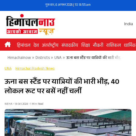
Skip
गुरुवार, 6 अगस्त 2026 | 10:14:55 am
to
content
India
हिमांचल
देश
अंतर्राष्ट्रीय
संपादकीय
शिक्षा
नौकरी
राशिफल
धार्मिक
Himachalnow
»
Districts
»
UNA
»
ऊना बस स्टैंड पर यात्रियों की भारी भीड़, 40 लोक
UNA
Himachal Pradesh News
ऊना बस स्टैंड पर यात्रियों की भारी भीड़, 40
लोकल रूट पर बसें नहीं चलीं
NEHA • 14 Oct 2024 • 1 Min Read