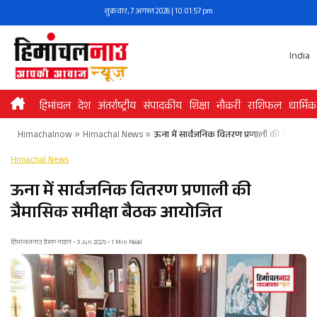
Skip
शुक्रवार, 7 अगस्त 2026 | 10:01:57 pm
to
content
India
हिमांचल
देश
अंतर्राष्ट्रीय
संपादकीय
शिक्षा
नौकरी
राशिफल
धार्मिक
Himachalnow
»
Himachal News
»
ऊना में सार्वजनिक वितरण प्रणाली की त्रैमासिक
Himachal News
ऊना में सार्वजनिक वितरण प्रणाली की
त्रैमासिक समीक्षा बैठक आयोजित
हिमांचलनाउ डेस्क नाहन • 3 Jun 2025 • 1 Min Read