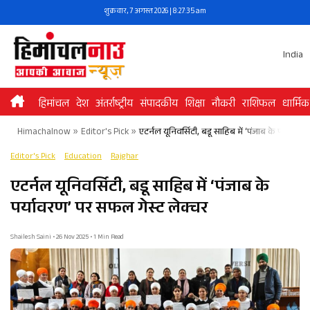
Skip
शुक्रवार, 7 अगस्त 2026 | 8:27:35 am
to
content
India
हिमांचल
देश
अंतर्राष्ट्रीय
संपादकीय
शिक्षा
नौकरी
राशिफल
धार्मिक
Himachalnow
»
Editor's Pick
»
एटर्नल यूनिवर्सिटी, बडू साहिब में ‘पंजाब के पर्यावरण
Editor's Pick
Education
Rajghar
एटर्नल यूनिवर्सिटी, बडू साहिब में ‘पंजाब के
पर्यावरण’ पर सफल गेस्ट लेक्चर​
Shailesh Saini • 26 Nov 2025 • 1 Min Read