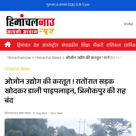
Skip
गुरुवार, 6 अगस्त 2026 | 5:29:13 pm
to
content
India
हिमांचल
देश
अंतर्राष्ट्रीय
संपादकीय
शिक्षा
नौकरी
राशिफल
धार्मिक
Himachalnow
»
Himachal News
»
ओजोन उद्योग की करतूत ! रातोंरात सड़क खोदकर 
Himachal News
ओजोन उद्योग की करतूत ! रातोंरात सड़क
खोदकर डाली पाइपलाइन, त्रिलोकपुर की राह
बंद
हिमांचलनाउ डेस्क नाहन • 17 Aug 2025 • 1 Min Read