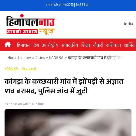
Skip
रविवार, 9 अगस्त 2026 | 8:47:35 am
to
content
India
हिमांचल
देश
अंतर्राष्ट्रीय
संपादकीय
शिक्षा
नौकरी
राशिफल
धार्मिक
Himachalnow
»
Cities
»
KANGRA
»
कांगड़ा के कच्छयारी गांव में झोंपड़ी से अज्ञात श
KANGRA
Accident
कांगड़ा के कच्छयारी गांव में झोंपड़ी से अज्ञात
शव बरामद, पुलिस जांच में जुटी
NEHA • 27 Sep 2024 • 1 Min Read