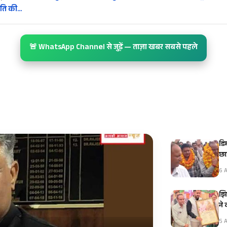
ीति की…
🚨 WhatsApp Channel से जुड़ें — ताज़ा खबर सबसे पहले
डि
छात
6 A
झि
ने
5 A