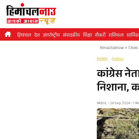
Skip
to
content
हिमांचल
देश
अंतर्राष्ट्रीय
संपादकीय
शिक्षा
नौकरी
राशिफल
धार्मिक
Himachalnow
»
Cities
MANDI
Politics
कांग्रेस न
निशाना, क
PARUL • 24 Sep 2024 • 1 M