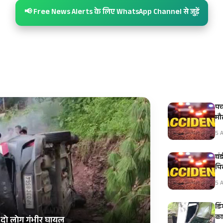
📢 Free News Alerts के लिए WhatsApp Channel से जुड़ें
पच
मौ
5 A
चं
पि
5 A
डि
का
, दो लोग गंभीर घायल