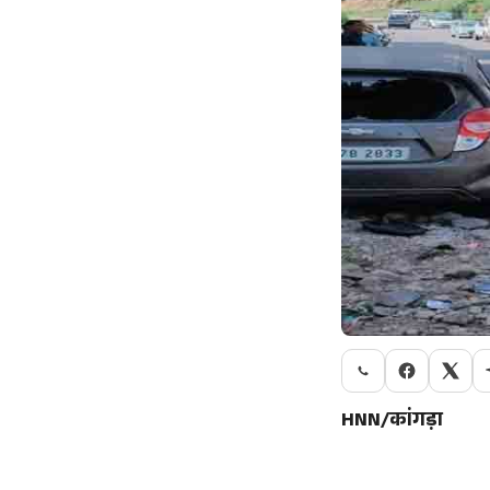
HNN/कांगड़ा