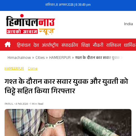
Skip
शनिवार, 8 अगस्त 2026 | 8:38:49 pm
to
content
India
हिमांचल
देश
अंतर्राष्ट्रीय
संपादकीय
शिक्षा
नौकरी
राशिफल
धार्मिक
Himachalnow
»
Cities
»
HAMEERPUR
»
गश्त के दौरान कार सवार युवक और युवती क
HAMEERPUR
Crime
गश्त के दौरान कार सवार युवक और युवती को
चिट्टे सहित किया गिरफ्तार
PARUL • 4 Feb 2024 • 1 Min Read