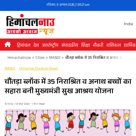
Skip
रविवार, 9 अगस्त 2026 | 1:45:22 am
to
content
India
हिमांचल
देश
अंतर्राष्ट्रीय
संपादकीय
शिक्षा
नौकरी
राशिफल
धार्मिक
Himachalnow
»
Cities
»
MANDI
»
चौंतड़ा ब्लॉक में 35 निराश्रित व अनाथ बच्चों का 
MANDI
Himachal Pradesh News
चौंतड़ा ब्लॉक में 35 निराश्रित व अनाथ बच्चों का
सहारा बनी मुख्यमंत्री सुख आश्रय योजना
Ankita • 14 Mar 2024 • 1 Min Read