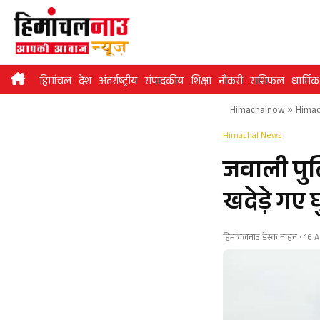
Skip
to
content
हिमांचल
देश
अंतर्राष्ट्रीय
संपादकीय
शिक्षा
नौकरी
राशिफल
धार्मिक
Himachalnow
»
Himac
Himachal News
जवाली पुलि
खदेड़े गए घ
हिमांचलनाउ डेस्क नाहन • 16