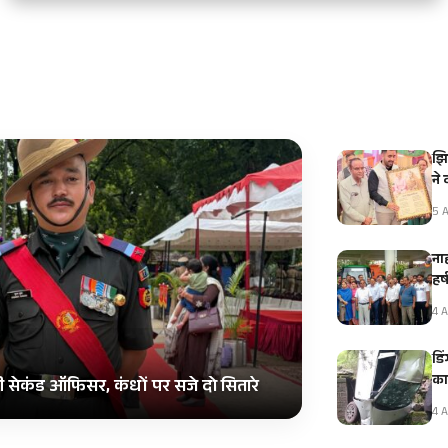
झि
ने
5 A
नाह
हर
4 A
डि
का
ी सेकंड ऑफिसर, कंधों पर सजे दो सितारे
4 A