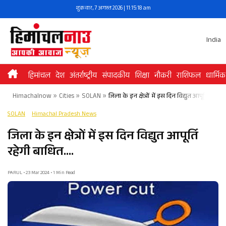
Skip
शुक्रवार, 7 अगस्त 2026 | 11:15:18 am
to
content
India
हिमांचल
देश
अंतर्राष्ट्रीय
संपादकीय
शिक्षा
नौकरी
राशिफल
धार्मिक
Himachalnow
»
Cities
»
SOLAN
»
जिला के इन क्षेत्रों में इस दिन विद्युत आपूर्ति रहेग
SOLAN
Himachal Pradesh News
जिला के इन क्षेत्रों में इस दिन विद्युत आपूर्ति
रहेगी बाधित….
PARUL • 23 Mar 2024 • 1 Min Read