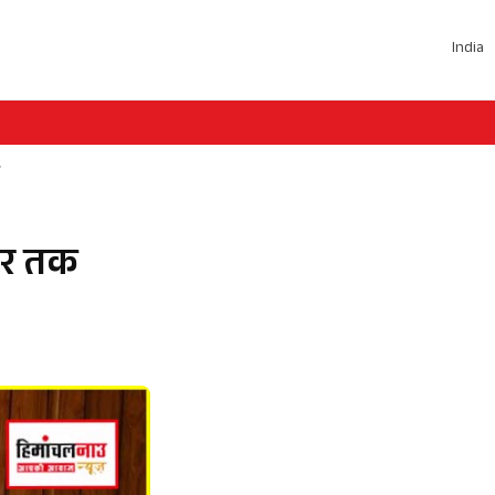
India
ंबर तक