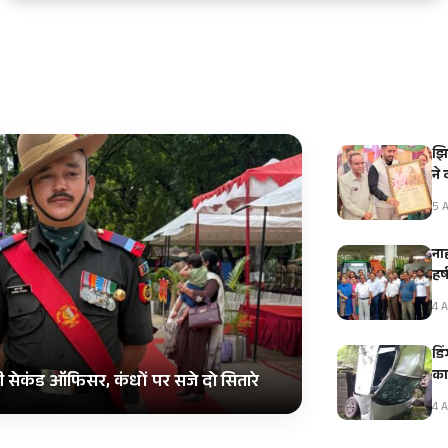
झि
ने
5 A
नाह
हर
4 A
डि
का
ी सेकंड ऑफिसर, कंधों पर सजे दो सितारे
4 A