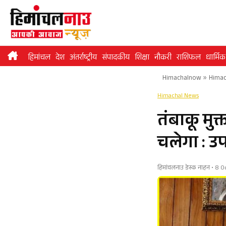
Skip
to
content
हिमांचल
देश
अंतर्राष्ट्रीय
संपादकीय
शिक्षा
नौकरी
राशिफल
धार्मिक
Himachalnow
»
Himac
Himachal News
तंबाकू मुक
चलेगा : उपा
हिमांचलनाउ डेस्क नाहन • 8 