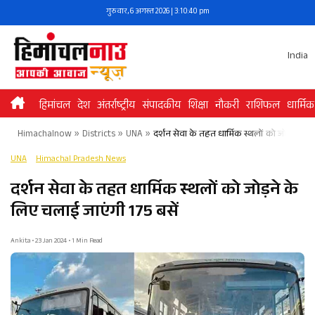
Skip
गुरुवार, 6 अगस्त 2026 | 3:10:40 pm
to
content
India
हिमांचल
देश
अंतर्राष्ट्रीय
संपादकीय
शिक्षा
नौकरी
राशिफल
धार्मिक
Himachalnow
»
Districts
»
UNA
»
दर्शन सेवा के तहत धार्मिक स्थलों को जोड़ने के 
UNA
Himachal Pradesh News
दर्शन सेवा के तहत धार्मिक स्थलों को जोड़ने के
लिए चलाई जाएंगी 175 बसें
Ankita • 23 Jan 2024 • 1 Min Read