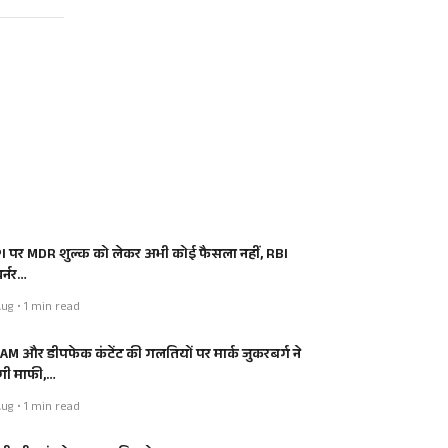
I पर MDR शुल्क को लेकर अभी कोई फैसला नहीं, RBI
र्नर…
ug • 1 min read
AM और डीपफेक कंटेंट की गलतियों पर मार्क जुकरबर्ग ने
ंगी माफी,…
ug • 1 min read