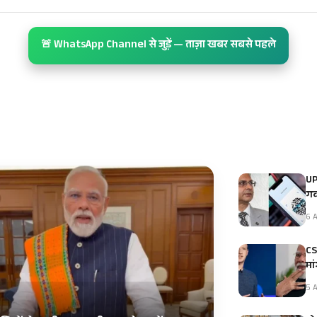
🚨 WhatsApp Channel से जुड़ें — ताज़ा खबर सबसे पहले
UP
गव
6 A
CS
मा
5 A