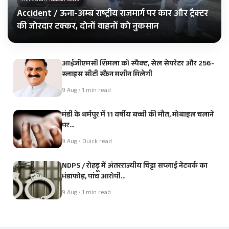
Himachal Pradesh News
Accident / ऊना-अम्ब राष्ट्रीय राजमार्ग पर कार और ट्रैक्टर
की जोरदार टक्कर, दोनों वाहनों को नुकसान
आईजीएमसी शिमला को स्पैक्ट, सेल सेपरेटर और 256-
स्लाइस सीटी स्कैन मशीन मिलेगी
9 Aug • 1 min read
मंडी के धर्मपुर में 11 वर्षीय बच्ची की मौत, मोबाइल चलाने
पर…
9 Aug • Quick read
NDPS / रोहड़ू में अंतरराज्यीय चिट्टा सप्लाई नेटवर्क का
भंडाफोड़, पांच आरोपी…
9 Aug • 1 min read