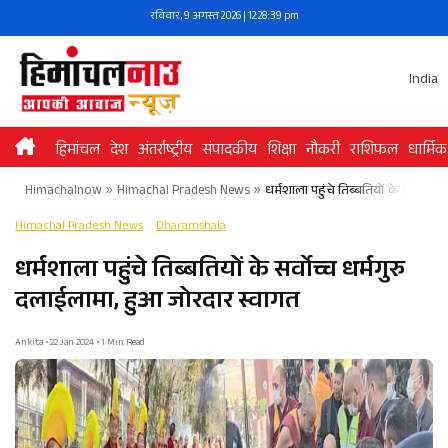
Skip
रविवार, 9 अगस्त 2026 | 12:28:39 pm
to
content
India
हिमांचल
देश
अंतर्राष्ट्रीय
संपादकीय
शिक्षा
नौकरी
राशिफल
धार्मिक
Himachalnow
»
Himachal Pradesh News
»
धर्मशाला पहुंचे तिब्बतियों के सर्वोच्च
Himachal Pradesh News
Dharamshala
धर्मशाला पहुंचे तिब्बतियों के सर्वोच्च धर्मगुरु
दलाईलामा, हुआ जोरदार स्वागत
Ankita • 22 Jan 2024 • 1 Min Read