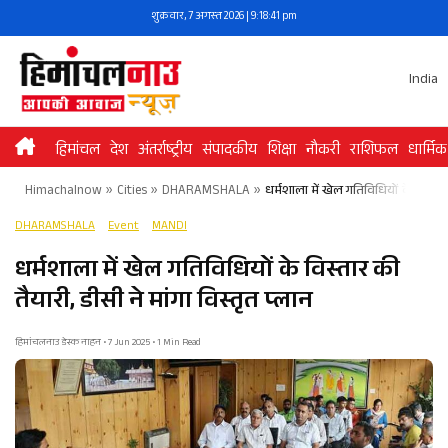
Skip
शुक्रवार, 7 अगस्त 2026 | 9:18:42 pm
to
content
India
हिमांचल
देश
अंतर्राष्ट्रीय
संपादकीय
शिक्षा
नौकरी
राशिफल
धार्मिक
Himachalnow
»
Cities
»
DHARAMSHALA
»
धर्मशाला में खेल गतिविधियों के विस्तार 
DHARAMSHALA
Event
MANDI
धर्मशाला में खेल गतिविधियों के विस्तार की
तैयारी, डीसी ने मांगा विस्तृत प्लान
हिमांचलनाउ डेस्क नाहन • 7 Jun 2025 • 1 Min Read