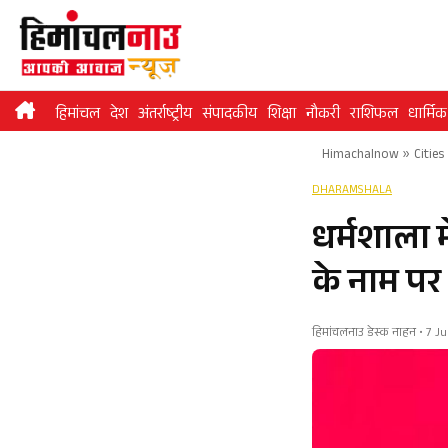
Skip
to
content
हिमांचल
देश
अंतर्राष्ट्रीय
संपादकीय
शिक्षा
नौकरी
राशिफल
धार्मिक
Himachalnow
»
Cities
DHARAMSHALA
धर्मशाला मे
के नाम प
हिमांचलनाउ डेस्क नाहन • 7 