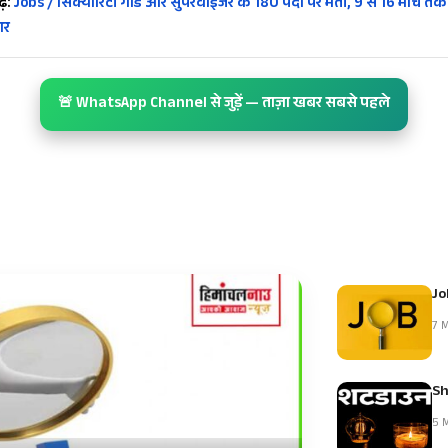
ें:
Jobs / सिक्योरिटी गार्ड और सुपरवाइजर के 180 पदों पर भर्ती, 9 से 16 मार्च तक 
ार
🚨 WhatsApp Channel से जुड़ें — ताज़ा खबर सबसे पहले
Jo
7 M
Sh
5 M