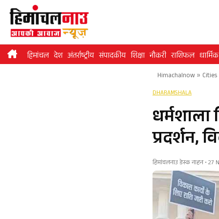
Skip
to
content
हिमांचल
देश
अंतर्राष्ट्रीय
संपादकीय
शिक्षा
नौकरी
राशिफल
धार्मिक
Himachalnow
»
Cities
DHARAMSHALA
धर्मशाला 
प्रदर्शन, 
हिमांचलनाउ डेस्क नाहन • 27