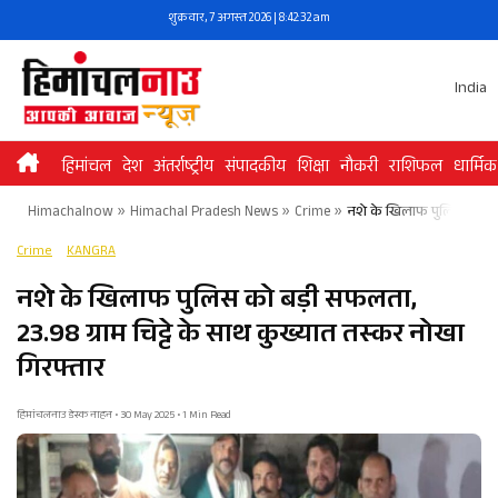
Skip
शुक्रवार, 7 अगस्त 2026 | 8:42:32 am
to
content
India
हिमांचल
देश
अंतर्राष्ट्रीय
संपादकीय
शिक्षा
नौकरी
राशिफल
धार्मिक
Himachalnow
»
Himachal Pradesh News
»
Crime
»
नशे के खिलाफ पुलिस को बड़ी
Crime
KANGRA
नशे के खिलाफ पुलिस को बड़ी सफलता,
23.98 ग्राम चिट्टे के साथ कुख्यात तस्कर नोखा
गिरफ्तार
हिमांचलनाउ डेस्क नाहन • 30 May 2025 • 1 Min Read