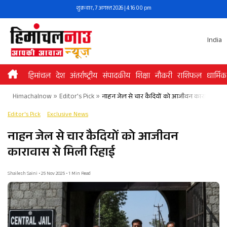
Skip
शुक्रवार, 7 अगस्त 2026 | 4:16:00 pm
to
content
India
हिमांचल
देश
अंतर्राष्ट्रीय
संपादकीय
शिक्षा
नौकरी
राशिफल
धार्मिक
Himachalnow
»
Editor's Pick
»
नाहन जेल से चार कैदियों को आजीवन कारावास से म
Editor's Pick
Exclusive News
नाहन जेल से चार कैदियों को आजीवन
कारावास से मिली रिहाई
Shailesh Saini • 25 Nov 2025 • 1 Min Read