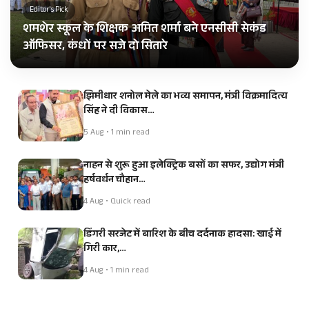
Editor's Pick
शमशेर स्कूल के शिक्षक अमित शर्मा बने एनसीसी सेकंड
ऑफिसर, कंधों पर सजे दो सितारे
झिमीधार शनोल मेले का भव्य समापन, मंत्री विक्रमादित्य
सिंह ने दी विकास…
5 Aug • 1 min read
नाहन से शुरू हुआ इलेक्ट्रिक बसों का सफर, उद्योग मंत्री
हर्षवर्धन चौहान…
4 Aug • Quick read
डिंगरी सरजेट में बारिश के बीच दर्दनाक हादसा: खाई में
गिरी कार,…
4 Aug • 1 min read