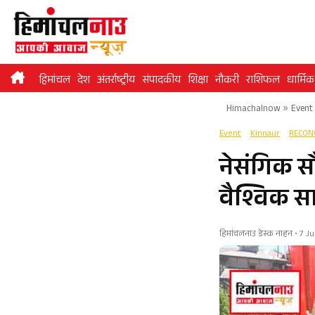
Skip
to
content
हिमांचल
देश
अंतर्राष्ट्रीय
संपादकीय
शिक्षा
नौकरी
राशिफल
धार्मिक
Himachalnow
»
Event
Event
Kinnaur
RECON
नेसंगिक सौ
वैश्विक स
हिमांचलनाउ डेस्क नाहन • 7 