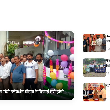
ऊन
जग
3 A
नशा
विभ
28 
गु
…
 मंत्री हर्षवर्धन चौहान ने दिखाई हरी झंडी
28 