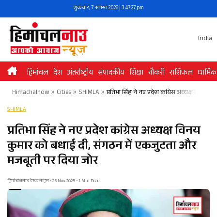
Skip
शुक्रवार, 7 अगस्त 2026 | 3:47:27 pm
to
content
India
हिमांचल
देश
अंतर्राष्ट्रीय
संपादकीय
शिक्षा
नौकरी
राशिफल
धार्मिक
Himachalnow
»
Cities
»
SHIMLA
»
प्रतिभा सिंह ने नए प्रदेश कांग्रेस अध्यक्ष विन
SHIMLA
प्रतिभा सिंह ने नए प्रदेश कांग्रेस अध्यक्ष विनय
कुमार को बधाई दी, संगठन में एकजुटता और
मजबूती पर दिया जोर
हिमांचलनाउ डेस्क नाहन • 23 Nov 2025 • 1 Min Read