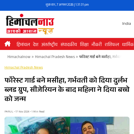
Skip
शुक्रवार, 7 अगस्त 2026 | 1:31:31 pm
to
content
India
हिमांचल
देश
अंतर्राष्ट्रीय
संपादकीय
शिक्षा
नौकरी
राशिफल
धार्मिक
Himachalnow
»
Himachal Pradesh News
»
फॉरेस्ट गार्ड बने मसीहा, गर्भवती को दिय
Himachal Pradesh News
फॉरेस्ट गार्ड बने मसीहा, गर्भवती को दिया दुर्लभ
ब्लड ग्रुप, सीजेरियन के बाद महिला ने दिया बच्चे
को जन्म
PARUL • 17 Nov 2024 • 1 Min Read