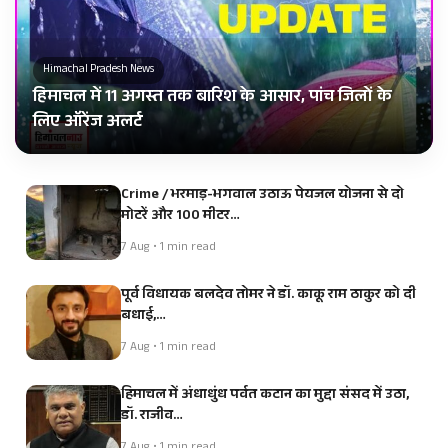
Himachal Pradesh News
हिमाचल में 11 अगस्त तक बारिश के आसार, पांच जिलों के
लिए ऑरेंज अलर्ट
Crime / भरमाड़-भगवाल उठाऊ पेयजल योजना से दो
मोटरें और 100 मीटर…
7 Aug • 1 min read
पूर्व विधायक बलदेव तोमर ने डॉ. काकू राम ठाकुर को दी
बधाई,…
7 Aug • 1 min read
हिमाचल में अंधाधुंध पर्वत कटान का मुद्दा संसद में उठा,
डॉ. राजीव…