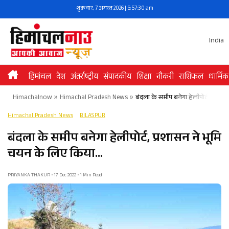
Skip
शुक्रवार, 7 अगस्त 2026 | 5:57:30 am
to
content
India
हिमांचल
देश
अंतर्राष्ट्रीय
संपादकीय
शिक्षा
नौकरी
राशिफल
धार्मिक
Himachalnow
»
Himachal Pradesh News
»
बंदला के समीप बनेगा हेलीपोर्ट, प्रशा
Himachal Pradesh News
BILASPUR
बंदला के समीप बनेगा हेलीपोर्ट, प्रशासन ने भूमि
चयन के लिए किया…
PRIYANKA THAKUR • 17 Dec 2022 • 1 Min Read