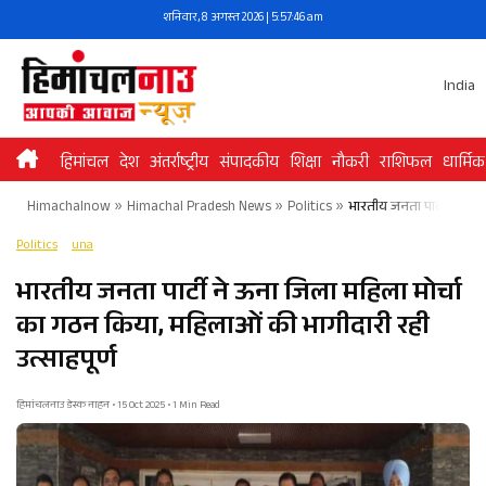
Skip
शनिवार, 8 अगस्त 2026 | 5:57:46 am
to
content
India
हिमांचल
देश
अंतर्राष्ट्रीय
संपादकीय
शिक्षा
नौकरी
राशिफल
धार्मिक
Himachalnow
»
Himachal Pradesh News
»
Politics
»
भारतीय जनता पार्टी ने ऊन
Politics
una
भारतीय जनता पार्टी ने ऊना जिला महिला मोर्चा
का गठन किया, महिलाओं की भागीदारी रही
उत्साहपूर्ण
हिमांचलनाउ डेस्क नाहन • 15 Oct 2025 • 1 Min Read