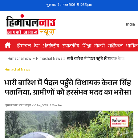
Skip
शुक्रवार, 7 अगस्त 2026 | 5:14:35 pm
to
content
India
हिमांचल
देश
अंतर्राष्ट्रीय
संपादकीय
शिक्षा
नौकरी
राशिफल
धार्मिक
Himachalnow
»
Himachal News
»
भारी बारिश में पैदल पहुँचे विधायक केवल सिंह प
Himachal News
भारी बारिश में पैदल पहुँचे विधायक केवल सिंह
पठानिया, ग्रामीणों को हरसंभव मदद का भरोसा
हिमांचलनाउ डेस्क नाहन • 16 Aug 2025 • 1 Min Read