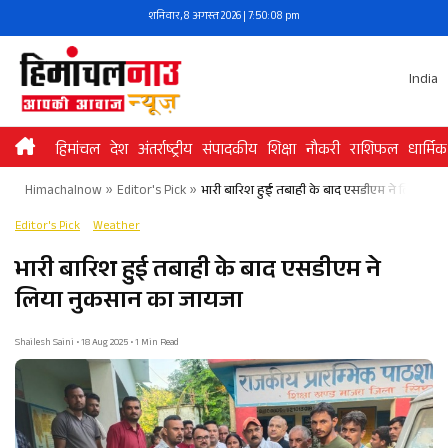
Skip
शनिवार, 8 अगस्त 2026 | 7:50:09 pm
to
content
India
हिमांचल
देश
अंतर्राष्ट्रीय
संपादकीय
शिक्षा
नौकरी
राशिफल
धार्मिक
Himachalnow
»
Editor's Pick
»
भारी बारिश हुई तबाही के बाद एसडीएम ने लिया नु
Editor's Pick
Weather
भारी बारिश हुई तबाही के बाद एसडीएम ने
लिया नुकसान का जायजा
Shailesh Saini • 18 Aug 2025 • 1 Min Read