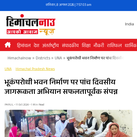
Skip
शनिवार, 8 अगस्त 2026 | 7:57:03 am
to
content
India
हिमांचल
देश
अंतर्राष्ट्रीय
संपादकीय
शिक्षा
नौकरी
राशिफल
धार्मिक
Himachalnow
»
Districts
»
UNA
»
भूकंपरोधी भवन निर्माण पर पांच दिवसीय जागरू
UNA
Himachal Pradesh News
भूकंपरोधी भवन निर्माण पर पांच दिवसीय
जागरूकता अभियान सफलतापूर्वक संपन्न
PARUL • 11 Oct 2024 • 1 Min Read