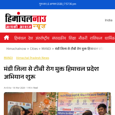
Skip
गुरुवार, 6 अगस्त 2026 | 7:57:36 pm
to
content
India
हिमांचल
देश
अंतर्राष्ट्रीय
संपादकीय
शिक्षा
नौकरी
राशिफल
धार्मिक
Himachalnow
»
Cities
»
MANDI
»
मंडी जिला से टीबी रोग मुक्त हिमाचल प्रदेश अभिया
MANDI
Himachal Pradesh News
मंडी जिला से टीबी रोग मुक्त हिमाचल प्रदेश
अभियान शुरू
Ankita • 14 Mar 2024 • 1 Min Read