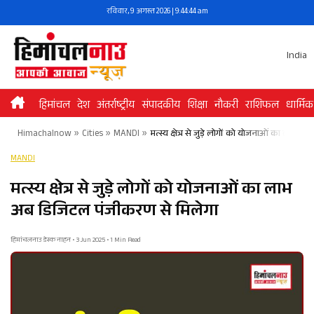
Skip
रविवार, 9 अगस्त 2026 | 9:44:44 am
to
content
India
हिमांचल
देश
अंतर्राष्ट्रीय
संपादकीय
शिक्षा
नौकरी
राशिफल
धार्मिक
Himachalnow
»
Cities
»
MANDI
»
मत्स्य क्षेत्र से जुड़े लोगों को योजनाओं का लाभ
MANDI
मत्स्य क्षेत्र से जुड़े लोगों को योजनाओं का लाभ
अब डिजिटल पंजीकरण से मिलेगा
हिमांचलनाउ डेस्क नाहन • 3 Jun 2025 • 1 Min Read