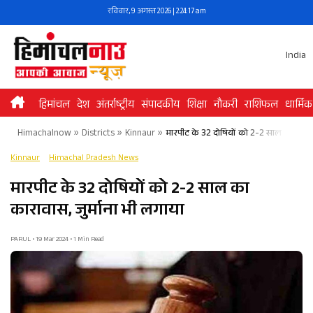
Skip
रविवार, 9 अगस्त 2026 | 2:24:17 am
to
content
India
हिमांचल
देश
अंतर्राष्ट्रीय
संपादकीय
शिक्षा
नौकरी
राशिफल
धार्मिक
Himachalnow
»
Districts
»
Kinnaur
»
मारपीट के 32 दोषियों को 2-2 साल का काराव
Kinnaur
Himachal Pradesh News
मारपीट के 32 दोषियों को 2-2 साल का
कारावास, जुर्माना भी लगाया
PARUL • 19 Mar 2024 • 1 Min Read