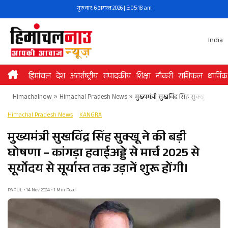
Skip
गुरुवार, 6 अगस्त 2026 | 5:05:18 am
to
content
India
हिमांचल
देश
अंतर्राष्ट्रीय
संपादकीय
शिक्षा
नौकरी
राशिफल
धार्मिक
Himachalnow
»
Himachal Pradesh News
»
मुख्यमंत्री सुखविंद्र सिंह सुक्खू ने की ब
Himachal Pradesh News
KANGRA
मुख्यमंत्री सुखविंद्र सिंह सुक्खू ने की बड़ी
घोषणा – कांगड़ा हवाईअड्डे से मार्च 2025 से
सूर्योदय से सूर्यास्त तक उड़ानें शुरू होंगी।
PARUL • 14 Nov 2024 • 1 Min Read