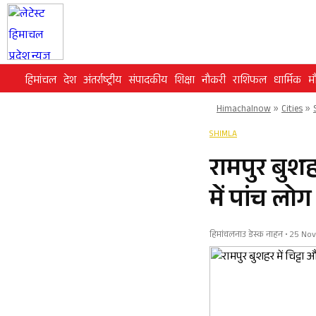
Skip
to
content
हिमांचल
देश
अंतर्राष्ट्रीय
संपादकीय
शिक्षा
नौकरी
राशिफल
धार्मिक
म
Himachalnow
»
Cities
»
SHIMLA
रामपुर बुशह
में पांच लोग
हिमांचलनाउ डेस्क नाहन • 25 No