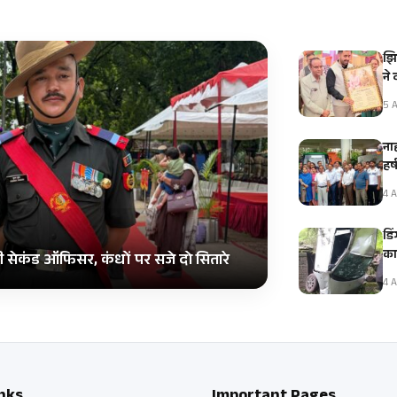
झि
ने
5 A
नाह
हर
4 A
डि
का
ी सेकंड ऑफिसर, कंधों पर सजे दो सितारे
4 A