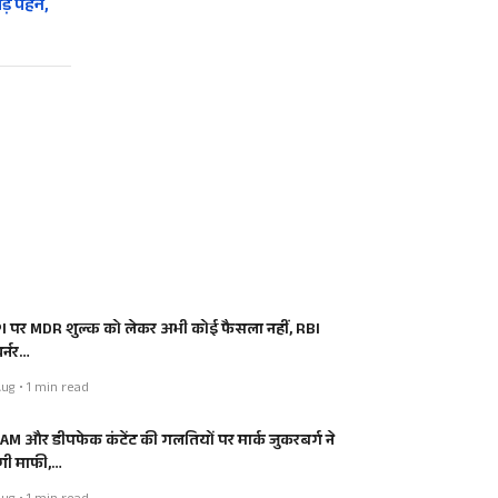
े पहनें,
I पर MDR शुल्क को लेकर अभी कोई फैसला नहीं, RBI
र्नर…
ug • 1 min read
AM और डीपफेक कंटेंट की गलतियों पर मार्क जुकरबर्ग ने
ंगी माफी,…