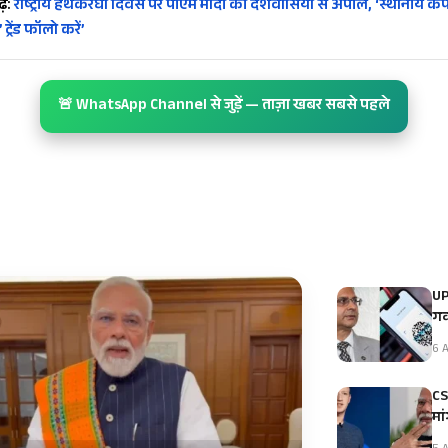
ें:
राष्ट्रीय हथकरघा दिवस पर पीएम मोदी की देशवासियों से अपील, ‘स्थानीय कपड़
्रेंड फॉलो करें’
🚨 WhatsApp Channel से जुड़ें — ताज़ा खबर सबसे पहले
UP
गव
6 A
CS
मा