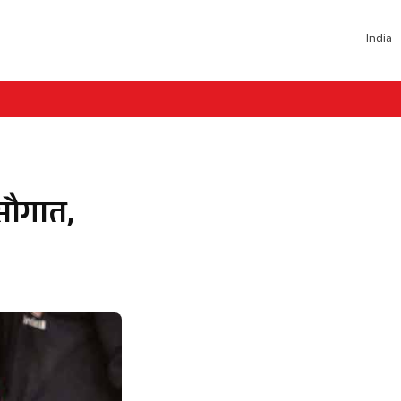
India
सौगात,