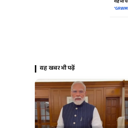
यह भी पढ़
‘GRWM’ ट
यह खबर भी पढ़ें