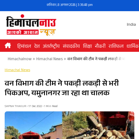
Skip
शनिवार, 8 अगस्त 2026 | 3:36:48 pm
to
content
India
हिमांचल
देश
अंतर्राष्ट्रीय
संपादकीय
शिक्षा
नौकरी
राशिफल
धार्मिक
Himachalnow
»
Himachal News
»
वन विभाग की टीम ने पकड़ी लकड़ी से भरी पिकअ
Himachal News
वन विभाग की टीम ने पकड़ी लकड़ी से भरी
पिकअप, यमुनानगर जा रहा था चालक
SAPNA THAKUR • 17 Dec 2022 • 1 Min Read