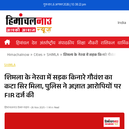
Skip
गुरुवार, 6 अगस्त 2026 | 10:38:23 pm
to
content
India
हिमांचल
देश
अंतर्राष्ट्रीय
संपादकीय
शिक्षा
नौकरी
राशिफल
धार्मिक
Himachalnow
»
Cities
»
SHIMLA
»
शिमला के नेरवा में सड़क किनारे गौवंश का कटा स
SHIMLA
शिमला के नेरवा में सड़क किनारे गौवंश का
कटा सिर मिला, पुलिस ने अज्ञात आरोपियों पर
FIR दर्ज की
हिमांचलनाउ डेस्क नाहन • 26 Nov 2025 • 1 Min Read