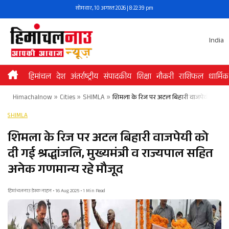
Skip
सोमवार, 10 अगस्त 2026 | 8:22:40 pm
to
content
India
हिमांचल
देश
अंतर्राष्ट्रीय
संपादकीय
शिक्षा
नौकरी
राशिफल
धार्मिक
Himachalnow
»
Cities
»
SHIMLA
»
शिमला के रिज पर अटल बिहारी वाजपेयी को दी गई 
SHIMLA
शिमला के रिज पर अटल बिहारी वाजपेयी को
दी गई श्रद्धांजलि, मुख्यमंत्री व राज्यपाल सहित
अनेक गणमान्य रहे मौजूद
हिमांचलनाउ डेस्क नाहन • 16 Aug 2025 • 1 Min Read