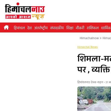
Skip
to
content
हिमांचल
देश
अंतर्राष्ट्रीय
संपादकीय
शिक्षा
नौकरी
राशिफल
धार्मिक
Himachalnow
»
Himac
Himachal News
शिमला-मटौ
पर , व्यक्
हिमांचलनाउ डेस्क नाहन • 31