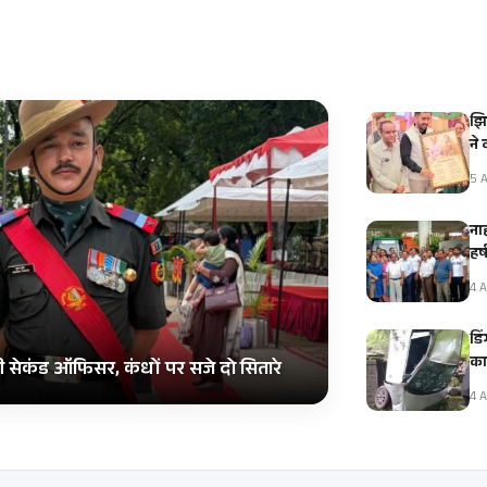
झि
ने
5 A
नाह
हर
4 A
डि
का
ी सेकंड ऑफिसर, कंधों पर सजे दो सितारे
4 A