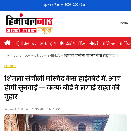
Skip
शुक्रवार, 7 अगस्त 2026 | 6:03:48 am
to
content
India
हिमांचल
देश
अंतर्राष्ट्रीय
संपादकीय
शिक्षा
नौकरी
राशिफल
धार्मिक
Himachalnow
»
Cities
»
SHIMLA
»
शिमला संजौली मस्जिद केस हाईकोर्ट में, आज हो
SHIMLA
शिमला संजौली मस्जिद केस हाईकोर्ट में, आज
होगी सुनवाई — वक्फ बोर्ड ने लगाई राहत की
गुहार
हिमांचलनाउ डेस्क नाहन • 28 Nov 2025 • 1 Min Read