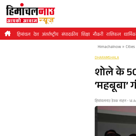
Skip
to
content
हिमांचल
देश
अंतर्राष्ट्रीय
संपादकीय
शिक्षा
नौकरी
राशिफल
धार्मिक
Himachalnow
»
Cities
DHARAMSHALA
शोले के 50
‘महबूबा’ ग
हिमांचलनाउ डेस्क नाहन • 14