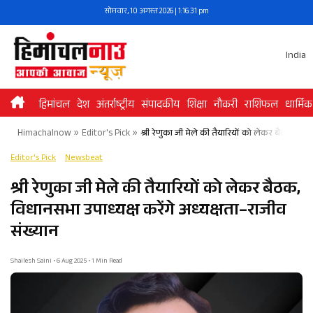
Skip
सोमवार, 10 अगस्त 2026 | 1:16:31 pm
to
content
India
हिमांचल
देश
अंतर्राष्ट्रीय
संपादकीय
शिक्षा
नौकरी
राशिफल
धार्मिक
Himachalnow
»
Editor's Pick
»
श्री रेणुका जी मेले की तैयारियों को लेकर बैठक, विध
Editor's Pick
Newsbeat
श्री रेणुका जी मेले की तैयारियों को लेकर बैठक,
विधानसभा उपाध्यक्ष करेंगे अध्यक्षता–राजीव
संख्यान
Shailesh Saini • 6 Aug 2025 • 1 Min Read