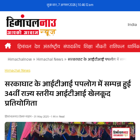
Skip
शुक्रवार, 7 अगस्त 2026 | 10:46:13 am
to
content
India
हिमांचल
देश
अंतर्राष्ट्रीय
संपादकीय
शिक्षा
नौकरी
राशिफल
धार्मिक
Himachalnow
»
Himachal News
»
सरकाघाट के आईटीआई पपलोग में सम्पन्न हुई 34व
Himachal News
सरकाघाट के आईटीआई पपलोग में सम्पन्न हुई
34वीं राज्य स्तरीय आईटीआई खेलकूद
प्रतियोगिता
हिमांचलनाउ डेस्क नाहन • 31 May 2025 • 1 Min Read