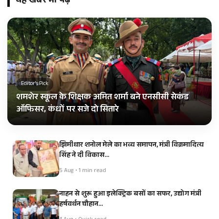
यह खबर भी पढ़ें
Editor's Pick
शमशेर स्कूल के शिक्षक अमित शर्मा बने एनसीसी सेकंड
ऑफिसर, कंधों पर सजे दो सितारे
झिमीधार शनोल मेले का भव्य समापन, मंत्री विक्रमादित्य
सिंह ने दी विकास…
5 Aug • 1 min read
नाहन से शुरू हुआ इलेक्ट्रिक बसों का सफर, उद्योग मंत्री
हर्षवर्धन चौहान…