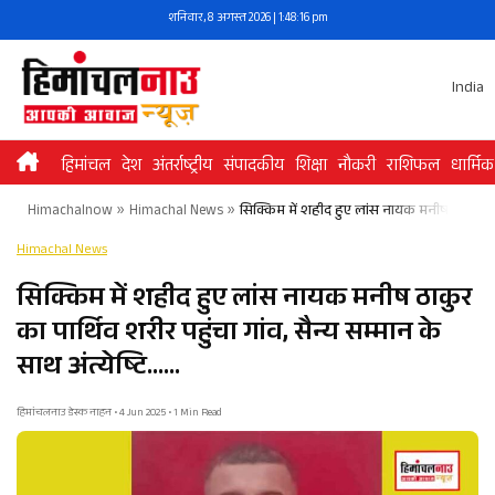
Skip
शनिवार, 8 अगस्त 2026 | 1:48:16 pm
to
content
India
हिमांचल
देश
अंतर्राष्ट्रीय
संपादकीय
शिक्षा
नौकरी
राशिफल
धार्मिक
Himachalnow
»
Himachal News
»
सिक्किम में शहीद हुए लांस नायक मनीष ठाकुर का पा
Himachal News
सिक्किम में शहीद हुए लांस नायक मनीष ठाकुर
का पार्थिव शरीर पहुंचा गांव, सैन्य सम्मान के
साथ अंत्येष्टि……
हिमांचलनाउ डेस्क नाहन • 4 Jun 2025 • 1 Min Read