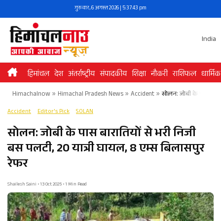
Skip
गुरुवार, 6 अगस्त 2026 | 5:37:43 pm
to
content
India
हिमांचल
देश
अंतर्राष्ट्रीय
संपादकीय
शिक्षा
नौकरी
राशिफल
धार्मिक
Himachalnow
»
Himachal Pradesh News
»
Accident
»
सोलन: जोबी के पास बारात
Accident
Editor's Pick
SOLAN
सोलन: जोबी के पास बारातियों से भरी निजी
बस पलटी, 20 यात्री घायल, 8 एम्स बिलासपुर
रेफर
Shailesh Saini • 13 Oct 2025 • 1 Min Read