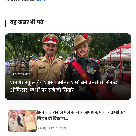
यह खबर भी पढ़ें
Editor's Pick
शमशेर स्कूल के शिक्षक अमित शर्मा बने एनसीसी सेकंड
ऑफिसर, कंधों पर सजे दो सितारे
झिमीधार शनोल मेले का भव्य समापन, मंत्री विक्रमादित्य
सिंह ने दी विकास…
5 Aug • 1 min read