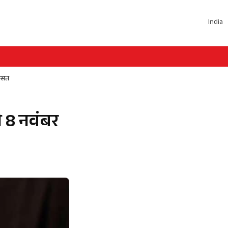
India
रासत
ो 8 नवंबर