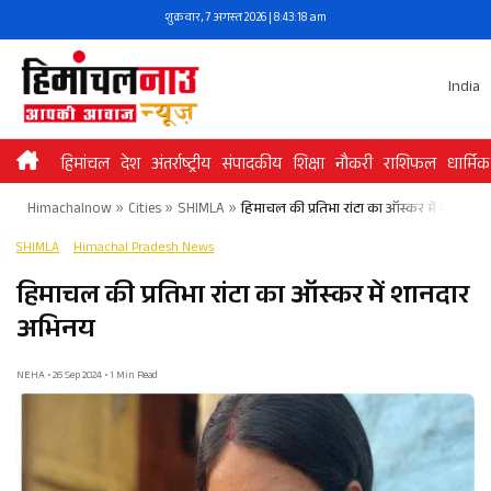
Skip
शुक्रवार, 7 अगस्त 2026 | 8:43:19 am
to
content
India
हिमांचल
देश
अंतर्राष्ट्रीय
संपादकीय
शिक्षा
नौकरी
राशिफल
धार्मिक
Himachalnow
»
Cities
»
SHIMLA
»
हिमाचल की प्रतिभा रांटा का ऑस्कर में शानदार
SHIMLA
Himachal Pradesh News
हिमाचल की प्रतिभा रांटा का ऑस्कर में शानदार
अभिनय
NEHA • 26 Sep 2024 • 1 Min Read